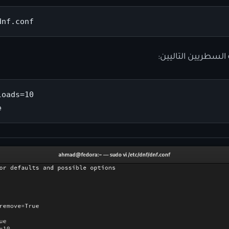
dnf.conf
لسطريين التاليين:
oads=10

e