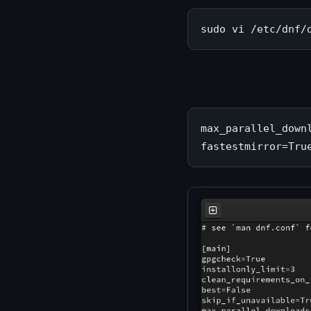
sudo vi /etc/dnf/
max_parallel_downl
fastestmirror=Tru