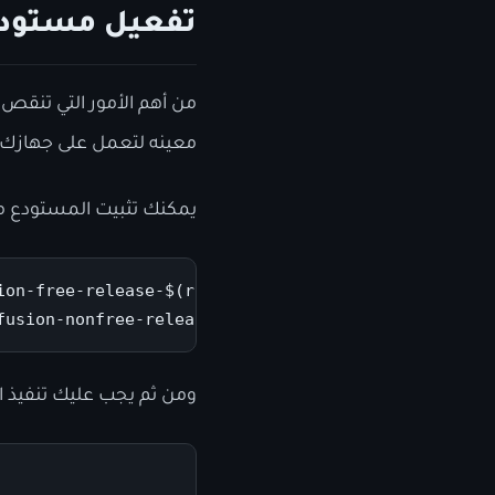
تفعيل مستودعات sion
من أهم الأمور التي تنقص 
معينه لتعمل على جهازك. 
يمكنك تثبيت المستودع من خ
on-free-release-$(rpm -E %fedora).noarch.rpm

fusion-nonfree-release-$(rpm -E %fedora).noarch.rp
ومن ثم يجب عليك تنفيذ ال