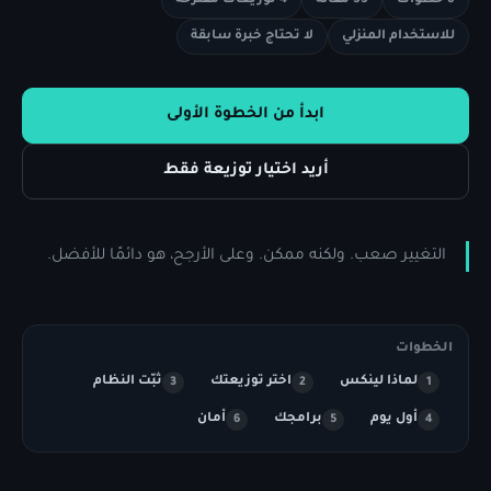
6 خطوات
33 مقالة
4 توزيعات مقترحة
للاستخدام المنزلي
لا تحتاج خبرة سابقة
ابدأ من الخطوة الأولى
أريد اختيار توزيعة فقط
التغيير صعب. ولكنه ممكن. وعلى الأرجح، هو دائمًا للأفضل.
الخطوات
لماذا لينكس
اختر توزيعتك
ثبّت النظام
3
2
1
أول يوم
برامجك
أمان
6
5
4