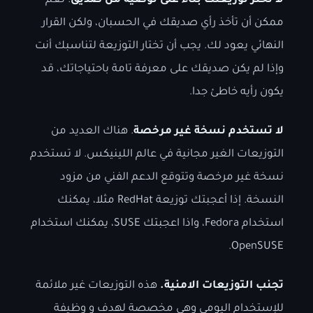
لا تختر توزيعتك بناءً على توصية من صديق
. نعم
ممكن أن تأخذ رأي صديقك في الحسبان، ولكن القرار
النهائي يعود لك. يجب أن تختار التوزيعة لتناسبك أنت
وإذا لم يكن صديقك على معرفة تامة باحتياجاتك، قد
يكون رأيه خاطئ جدا.
لا تستخدم نسخة غير مرخصة
. هناك العديد من
التوزيعات الغير مجانية في عالم اللينيكس. لا تستخدم
نسخة غير مرخصة وتتوقع الدعم الفني من مزود
النسخة. إذا أعجبتك توزيعة RedHat مثلا، يمكنك
استخدام Fedora، واذا اعجبتك SUSE، يمكنك استخدام
OpenSUSE.
تجنب التوزيعات الامنية.
هذه التوزيعات غير ملائمة
للإستخدام اليومي وهي مخصصة لهدف و وظيفة