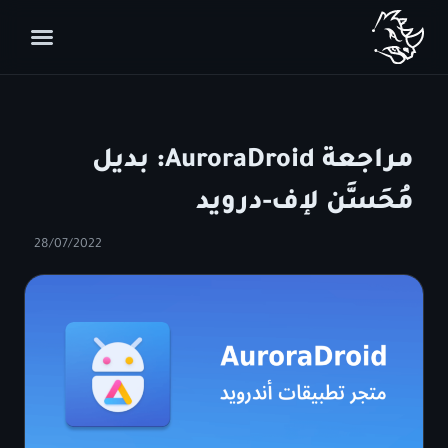
مراجعة AuroraDroid: بديل
مُحَسَّن لإف-درويد
28/07/2022