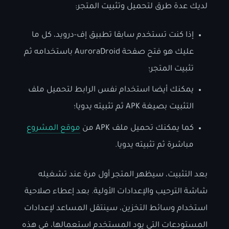
لديك عدة طرق لتحميل وتثبيت المتجر:
إذا كنت تستخدم سابقا تطبيق إف-درويد، كل ما
عليك هو فتح صفحة AuroraDroid باستخدامه ثم
تثبيت المتجر؛
يمكنك أيضا استخدام نفس الرابط لتحميل ملف
التثبيت بصيغة APK ثم تثبيته يدويا؛
كما يمكنك تحميل ملف APK من
موقع المشروع
مباشرة ثم تثبيته يدويا.
بعد التثبيت، سيظهر المتجر أول مرة عند تشغيله
شاشة الترحيب والإعدادات الأولية. بعد إعطاء صلاحية
استخدام وسائط التخزين، سينتقل المساعد لإعدادات
المستودعات التي يود المستخدم استعمالها، في هذه