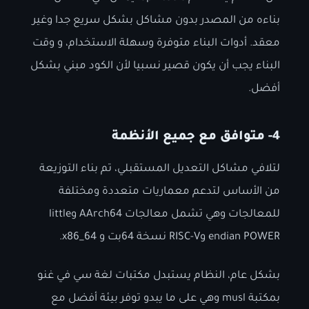
بناءه من المصدر بدون مشاكل بشكل سريع جدا وغير
معقد. أدوات البناء متوفرة وسهلة الاستخدام، و وقت
البناء يجب أن يكون قصير نسبيا لأن الكود مبني بشكل
أفضل.
4- متوافق مع جميع الأنظمة
لتلافي مشاكل التعديل المستقبلي، تم بناء التوزيعة
من الأساس لتدعم معماريات متعددة ومختلفة
للمعالجات وهي تشمل معالجات AArch64 وlittle
endian POWER وRISC-V نسخة 64بت و x86_64.
بشكل عام، النظام يستبدل مكتبات لغة سي في غنو
بمكتبة musl وهي على ما يبدو توفر بيئة أفضل مع