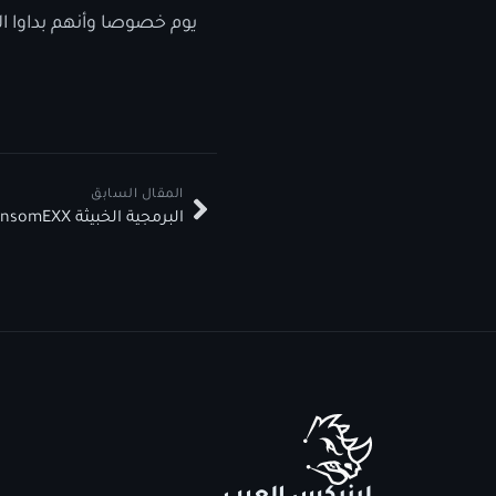
يوم خصوصا وأنهم بداوا الا
المقال السابق
البرمجية الخبيثة RansomEXX تستهدف لينيكس