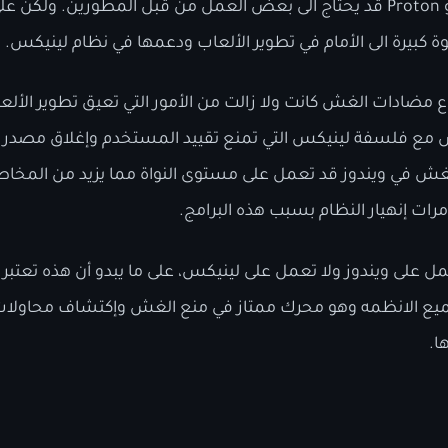
المحرك في ألعاب Wine و Proton قد يحتاج الى بعض العمل من قبل المطورين. ول
 كبيرة الى الأمام في تطوير الألعاب ودعمها في نظام لينيكس.
ع مضادات الغش كانت ولا زالت من الأمور التي تعيق تطوير الأل
 مع فلسفة لينيكس التي تمنع تقييد المستخدم وإغلاق مصدر ال
غش في ويندوز قد تعمل على مستوى النواة مما يزيد من المخاطر 
ات إنهيار النظام بسبب هذه البرامج.
مل على ويندوز ولا تعمل على لينيكس، على ما يبدو أن هذه تعتب
يع الانظمه وهو محرك ممتاز في منع الغش وإكتشاف محاولات
ا.