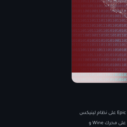
اليوم تم وبشكل رسمي الإعلان عن توفر محرك مضاد الغش “Easy Anti-Cheat” من شركة Epic على نظام لينيكس
يشمل الألعاب التي تم تصميمها لتعمل بشكل مباشر على لينيكس أو للألعاب التي تعمل على محرك Wine و