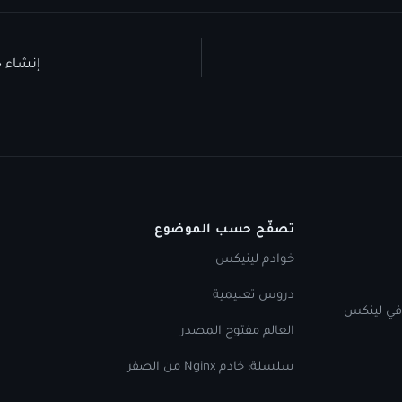
إنشاء خادم espeed
تصفّح حسب الموضوع
خوادم لينيكس
دروس تعليمية
 في لينكس
العالم مفتوح المصدر
سلسلة: خادم Nginx من الصفر