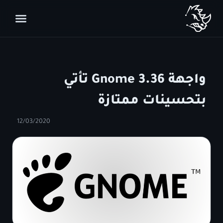
واجهة Gnome 3.36 تأتي
بتحسينات ممتازة
12/03/2020