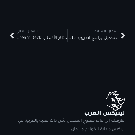
المقال السابق
المقال التالي
تشغيل برامج اندرويد على لينيكس بواسطة WayDroid بدون تباطؤ
جهاز الألعاب Steam Deck الجديد من Steam
لينيكس العرب
طريقك إلى عالم مفتوح المصدر. شروحات تقنية بالعربية في
لينكس وإدارة الخوادم والأمان.