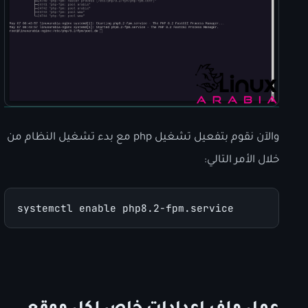
والآن نقوم بتفعيل تشغيل php مع بدء تشغيل النظام من
خلال الأمر التالي:
systemctl enable php8.2-fpm.service