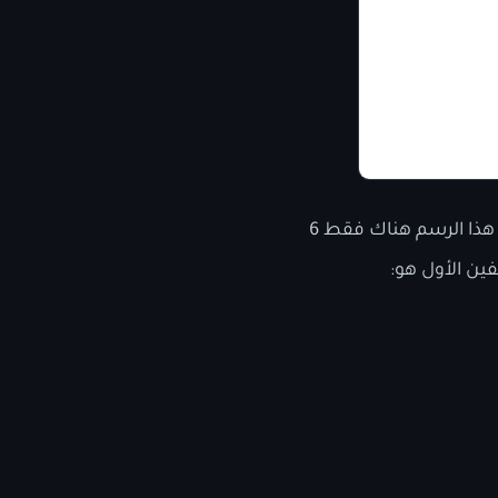
في الرسم البياني السابق، يتم وبشكل مبسط جدا شرح طريقة عمل بروتوكول الشبكة. في هذا الرسم هناك فقط 6