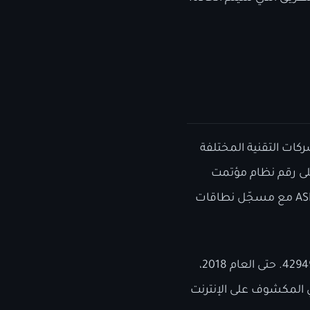
كات التقنية المختلفة
على رقم نظام مؤتمت
مسجّل “ASN”، رقم من سلطة تسجيل الأرقام على الإنترنت “IANA”، ومن ثم تسجيل رقم ASN مع مسجّل نطاقات
أرقام ASN عبارة عن أرقام مكونة من 16 بت بين 1 و 65534 و 32 بت ما بين 131072 و 4294967294. حتى العام 2018،
وابة الخارجي المكشوف على الإنترنت