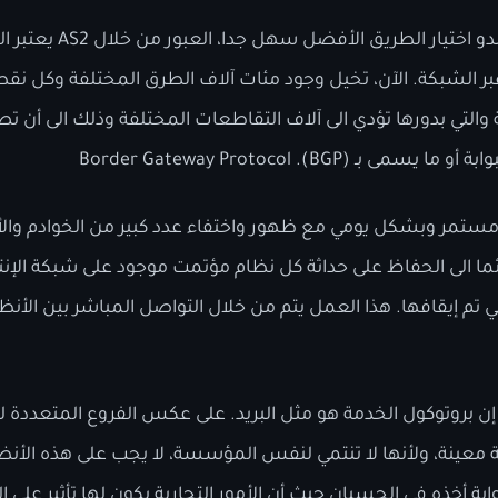
في هذا الرسم البياني قد يبدو 
عبر الشبكة. الآن، تخيل وجود مئات آلاف الطرق المختلفة وكل ن
والتي بدورها تؤدي الى آلاف التقاطعات المختلفة وذلك الى أن ت
Border Gateway Protocol .(BGP)
كل مستمر وبشكل يومي مع ظهور واختفاء عدد كبير من الخوادم وا
ئما الى الحفاظ على حداثة كل نظام مؤتمت موجود على شبكة الإ
 تم إيقافها. هذا العمل يتم من خلال التواصل المباشر بين الأنظ
ن بروتوكول الخدمة هو مثل البريد. على عكس الفروع المتعددة لل
 معينة، ولأنها لا تنتمي لنفس المؤسسة، لا يجب على هذه الأنظ
وابة أخذه في الحسبان حيث أن الأمور التجارية يكون لها تأثير على 