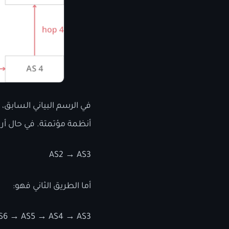
أنظمة مؤتمتة. في حال أراد AS1 توجيه حزمة الى AS3، يمكن إرسالها من خلال طريقين مختلفين ال
AS2 → AS3
أما الطريق الثاني فهو:
S6 → AS5 → AS4 → AS3