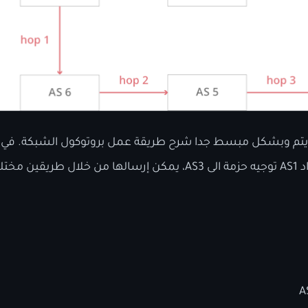
أول هو:
A