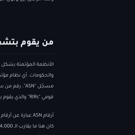
من يقوم بتشغي
الأنظمة المؤتمتة بشكل عا
والحكومات. أي نظام مؤتم
قومي “RIRs” والذي يقوم بتعيين النظام الى مزود إنترنت.