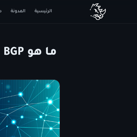
الرئيسية
المدونة
د
ما هو BGP وما هو توجيه BGP