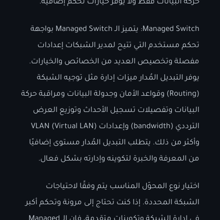
حركة البيانات فقط ولا يوفر خيارات تحكم إضافية.
Managed Switch: يتميز الـ Managed Switch بواجهة
تحكم مستخدم التي تتيح لمدير الشبكات إعدادات
مفصلة وتخصيص العديد من الخصائص والخيارات.
يوفر التبديل المُدار ميزات إدارة مثل توجيه الشبكة
(Routing) وقواعد الأمان وجدولة البيانات ومراقبة حركة
البيانات وتفصيلات تسجيل الأحداث وتوزيع العرض
الترددي (bandwidth) وإعدادات VLAN (Virtual LAN)
وأكثر من ذلك. يتطلب التبديل المُدار مستوى إضافيًا
من المعرفة والخبرة لتكوينه وإدارته بشكل فعال.
اختيار نوع المحوّل المناسب يتم وفقًا لاحتياجات
الشبكة المحددة. إذا كنت تحتاج إلى مرونة وتحكم أكبر
في إدارة الشبكة وتكوينات متقدمة، فإن الـ Managed