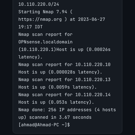
10.110.220.0/24

Starting Nmap 7.94 ( 
https://nmap.org ) at 2023-06-27 
19:17 IDT

Nmap scan report for 
OPNsense.localdomain 
(10.110.220.1)Host is up (0.00026s 
latency).

Nmap scan report for 10.110.220.10

Host is up (0.000028s latency).

Nmap scan report for 10.110.220.13

Host is up (0.0059s latency).

Nmap scan report for 10.110.220.14

Host is up (0.053s latency).

Nmap done: 256 IP addresses (4 hosts 
up) scanned in 3.67 seconds

[ahmad@Ahmad-PC ~]$