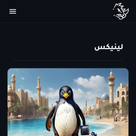
لينيكس