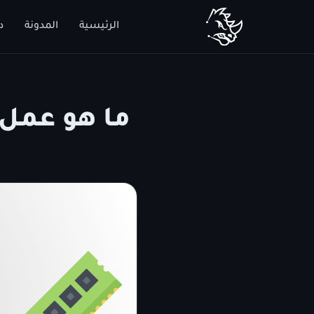
الرئيسية
المدونة
د
ما هو عمل الـ swap في 