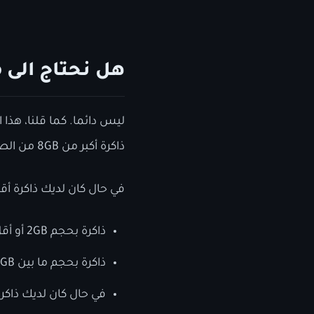
هل نحتاج الى swap؟
ليس دائما. كما قلنا، هذا
ذاكرة أكبر من 8GB من الصعب عليك استهلاكها بالكامل وبالتالي لا تحتاج الى swap.
في حال كان لديك ذاكرة أقل من 8GB فنحن نفضل الإعداد
ذاكرة بحجم 2GB أو أقل، قم بعمل swap بحجم 4GB.
ذاكرة بحجم ما بين 2GB و 4GB، قم بعمل swap بحجم 4GB.
في حال كان لديك ذاكرة أكبر من 8GB، لا ننصحك بعمل قسم swap وذلك 