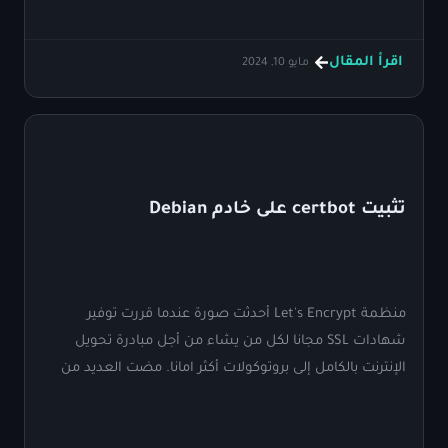
اقرأ المقال
مايو 10, 2024
تثبيت certbot على خادم Debian
منظمة Let's Encrypt أحدثت صورة عندما قررت توفير
شهادات SSL مجانا لكل من يشاء من أجل مبادرة تحويل
الإنترنت بالكامل إلى بروتوكولات أكثر امانا. مضت العديد من
السنين على هذا القرار ولا زلما حتى اليوم نستخدم شهاداتهم
من خلال برنامج Certbot.