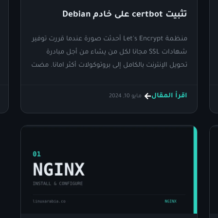
تثبيت certbot على خادم Debian
منظمة Let's Encrypt أحدثت صورة عندما قررت توفير
شهادات SSL مجانا لكل من يشاء من أجل مبادرة
تحويل الإنترنت بالكامل إلى بروتوكولات أكثر امانا. مضت
العديد من السنين على هذا القرار ولا زلما حتى اليوم
نستخدم شهاداتهم من خلال برنامج Certbot.
اقرأ المقال
مايو 10, 2024