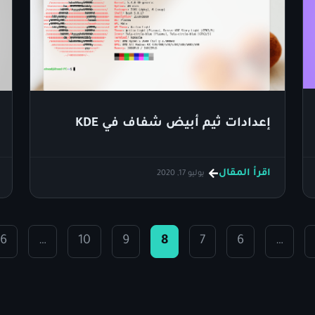
إعدادات ثيم أبيض شفاف في KDE
اقرأ المقال
يوليو 17, 2020
16
…
10
9
8
7
6
…